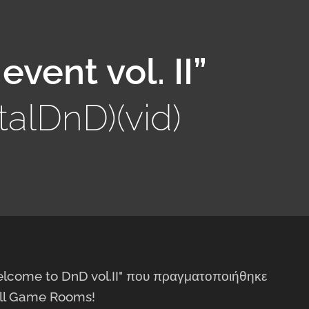
vent vol. II”
talDnD)(vid)
"Welcome to DnD vol.II" που πραγματοποιήθηκε
all Game Rooms!