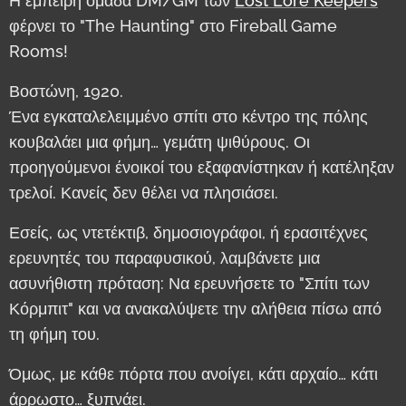
Η έμπειρη ομάδα DM/GM των
Lost Lore Keepers
φέρνει το "The Haunting" στο Fireball Game
Rooms!
Βοστώνη, 1920.
Ένα εγκαταλελειμμένο σπίτι στο κέντρο της πόλης
κουβαλάει μια φήμη… γεμάτη ψιθύρους. Οι
προηγούμενοι ένοικοί του εξαφανίστηκαν ή κατέληξαν
τρελοί. Κανείς δεν θέλει να πλησιάσει.
Εσείς, ως ντετέκτιβ, δημοσιογράφοι, ή ερασιτέχνες
ερευνητές του παραφυσικού, λαμβάνετε μια
ασυνήθιστη πρόταση: Να ερευνήσετε το "Σπίτι των
Κόρμπιτ" και να ανακαλύψετε την αλήθεια πίσω από
τη φήμη του.
Όμως, με κάθε πόρτα που ανοίγει, κάτι αρχαίο… κάτι
άρρωστο… ξυπνάει.