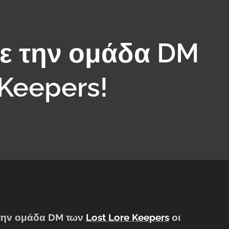
ε την ομάδα DM
 Keepers!
 την ομάδα DM των
Lost Lore Keepers
οι