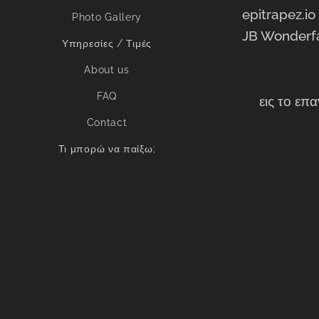
epitrapez.io
Photo Gallery
JB Wonderfa
Υπηρεσίες / Τιμές
About us
FAQ
🔥εις το επα
Contact
Τι μπορώ να παίξω;