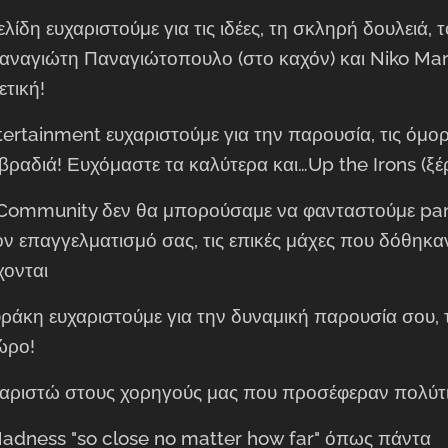
ίδη ευχαριστούμε για τις ιδέες, τη σκληρή δουλειά, το
αναγιώτη Παναγιώτοπουλο (στο καχόν) και Niko Mark
τική!
ertainment ευχαριστούμε για την παρουσία, τις όμο
ραδιά! Ευχόμαστε τα καλύτερα και…Up the Irons (ξέρ
Community δεν θα μπορούσαμε να φανταστούμε part
τον επαγγελματισμό σας, τις επικές μάχες που δόθηκ
χονται 😉⚔️
ράκη ευχαριστούμε για την δυναμική παρουσία σου, τ
χώρο!
χαριστώ στους χορηγούς μας που προσέφεραν πολύτ
adness "so close no matter how far" όπως πάντα